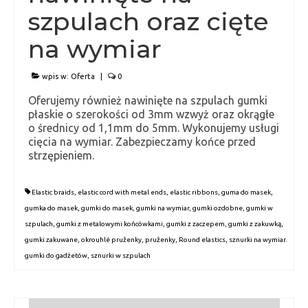
szpulach oraz cięte
Kontakt
na wymiar
Polityka prywatności
wpis w:
Oferta
|
0
Oferujemy również nawinięte na szpulach gumki
płaskie o szerokości od 3mm wzwyż oraz okrągłe
o średnicy od 1,1mm do 5mm. Wykonujemy usługi
cięcia na wymiar. Zabezpieczamy końce przed
strzępieniem.
Elastic braids
,
elastic cord with metal ends
,
elastic ribbons
,
guma do masek
,
gumka do masek
,
gumki do masek
,
gumki na wymiar
,
gumki ozdobne
,
gumki w
szpulach
,
gumki z metalowymi końcówkami
,
gumki z zaczepem
,
gumki z zakuwką
,
gumki zakuwane
,
okrouhlé pruženky
,
pruženky
,
Round elastics
,
sznurki na wymiar.
gumki do gadżetów
,
sznurki w szpulach