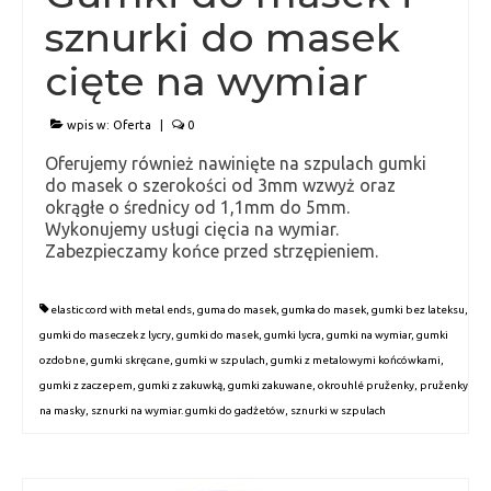
sznurki do masek
Zawieszki (pętelki)
cięte na wymiar
Gumki ozdobne
Gumki do zapachów i gadżetów
wpis w:
Oferta
|
0
Oferujemy również nawinięte na szpulach gumki
Gumki i sznurki nawinięte na szpulach
do masek o szerokości od 3mm wzwyż oraz
oraz cięte na wymiar
okrągłe o średnicy od 1,1mm do 5mm.
Wykonujemy usługi cięcia na wymiar.
Gumki do masek i sznurki do masek cięte
Zabezpieczamy końce przed strzępieniem.
na wymiar
Taśmy i tasiemki
elastic cord with metal ends
,
guma do masek
,
gumka do masek
,
gumki bez lateksu
,
gumki do maseczek z lycry
,
gumki do masek
,
gumki lycra
,
gumki na wymiar
,
gumki
Gumki zakuwane
ozdobne
,
gumki skręcane
,
gumki w szpulach
,
gumki z metalowymi końcówkami
,
gumki z zaczepem
,
gumki z zakuwką
,
gumki zakuwane
,
okrouhlé pruženky
,
pruženky
Zaczep
na masky
,
sznurki na wymiar. gumki do gadżetów
,
sznurki w szpulach
Gummibänder und Kordeln
Gummischnüre mit Splinten