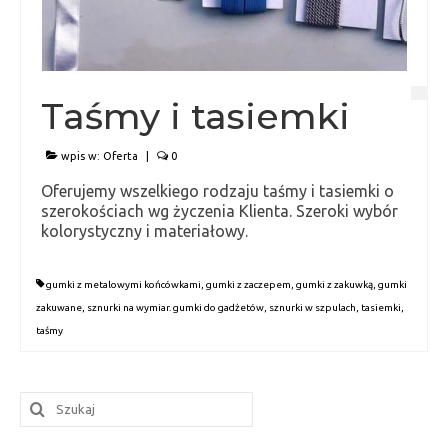
Taśmy i tasiemki
wpis w:
Oferta
|
0
Oferujemy wszelkiego rodzaju taśmy i tasiemki o
szerokościach wg życzenia Klienta. Szeroki wybór
kolorystyczny i materiałowy.
gumki z metalowymi końcówkami
,
gumki z zaczepem
,
gumki z zakuwką
,
gumki
zakuwane
,
sznurki na wymiar. gumki do gadżetów
,
sznurki w szpulach
,
tasiemki
,
taśmy