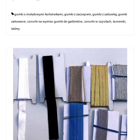
gumki z metalowymi końcówkami
,
gumki z zaczepem
,
gumki z zakuwką
,
gumki
zakuwane
,
sznurki na wymiar. gumki do gadżetów
,
sznurki w szpulach
,
tasiemki
,
taśmy