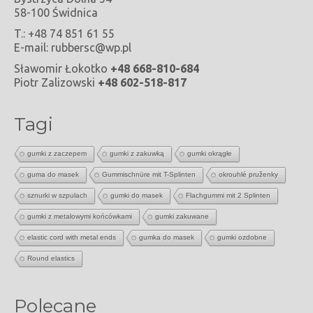
58-100 Świdnica
T.: +48 74 851 61 55
E-mail: rubbersc@wp.pl
Sławomir Łokotko
+48 668-810-684
Piotr Zalizowski
+48 602-518-817
Tagi
gumki z zaczepem
gumki z zakuwką
gumki okrągłe
guma do masek
Gummischnüre mit T-Splinten
okrouhlé pruženky
sznurki w szpulach
gumki do masek
Flachgummi mit 2 Splinten
gumki z metalowymi końcówkami
gumki zakuwane
elastic cord with metal ends
gumka do masek
gumki ozdobne
Round elastics
Polecane