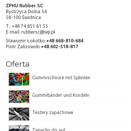
ZPHU Rubber SC
Bystrzyca Dolna 54
58-100 Świdnica
T.: +48 74 851 61 55
E-mail: rubbersc@wp.pl
Sławomir Łokotko
+48 668-810-684
Piotr Zalizowski
+48 602-518-817
Oferta
Gummischnüre mit Splinten
Gummibänder und Kordeln
Testery zapachowe
Zapachy do aut