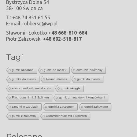
Bystrzyca Dolna 54
58-100 Świdnica
T.: +48 74 851 61 55
E-mail: rubbersc@wp.pl
Sławomir Łokotko
+48 668-810-684
Piotr Zalizowski
+48 602-518-817
Tagi
gumki ozdobne
guma do masek
okrouhlé pruženky
gumka do masek
Round elastics
gumki do masek
elastic cord with metal ends
gumki okrągłe
Flachgummi mit 2 Splinten
gumki z metalowymi końcówkami
sznurki w szpulach
gumki z zaczepem
gumki zakuwane
gumki z zakuwką
Gummischnüre mit T-Splinten
Polecane