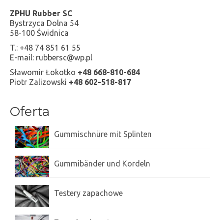
ZPHU Rubber SC
Inne usługi
Bystrzyca Dolna 54
58-100 Świdnica
Dyfuzory zapachowe z patyczkami
T.: +48 74 851 61 55
Zapachy do aut
E-mail: rubbersc@wp.pl
Sławomir Łokotko
+48 668-810-684
Testery zapachowe
Piotr Zalizowski
+48 602-518-817
Oferowane kolory
Oferta
Paleta kolorów gumek płaskich
Gummischnüre mit Splinten
Paleta kolorów gumek okrągłych
SO’YES
Gummibänder und Kordeln
Dyfuzory zapachowe z patyczkami
Testery zapachowe
Zapachy do aut
Testery zapachowe