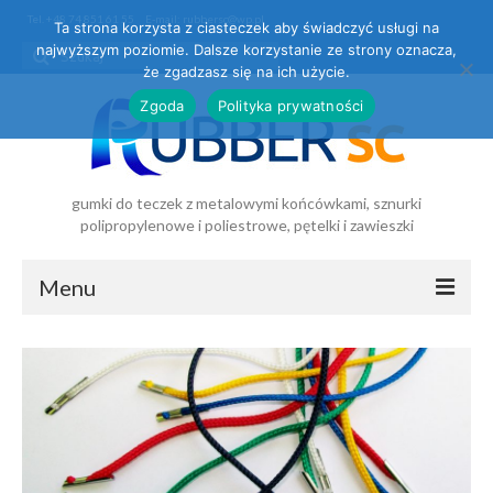
Tel. +48 74 851 61 55
E-mail: rubbersc@wp.pl
Ta strona korzysta z ciasteczek aby świadczyć usługi na
najwyższym poziomie. Dalsze korzystanie ze strony oznacza,
że zgadzasz się na ich użycie.
Zgoda
Polityka prywatności
gumki do teczek z metalowymi końcówkami, sznurki
polipropylenowe i poliestrowe, pętelki i zawieszki
Menu
Strona
główna
O firmie
O nas
Über uns