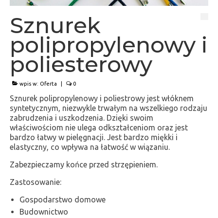
Gummibänder und Kordeln
Sznurek
Gummischnüre mit Splinten
polipropylenowy i
About company
poliesterowy
О фирме
wpis w:
Oferta
|
0
Oferta
Sznurek polipropylenowy i poliestrowy jest włóknem
syntetycznym, niezwykle trwałym na wszelkiego rodzaju
Gumki do maseczek ochronnych
zabrudzenia i uszkodzenia. Dzięki swoim
zakuwane
właściwościom nie ulega odkształceniom oraz jest
bardzo łatwy w pielęgnacji. Jest bardzo miękki i
Gumki okrągłe z metalowymi
elastyczny, co wpływa na łatwość w wiązaniu.
końcówkami
Zabezpieczamy końce przed strzępieniem.
[CZ] Kulate pruženky
Zastosowanie:
Gumki płaskie z metalowymi końcówkami
Gospodarstwo domowe
Budownictwo
Sznurek polipropylenowy i poliesterowy