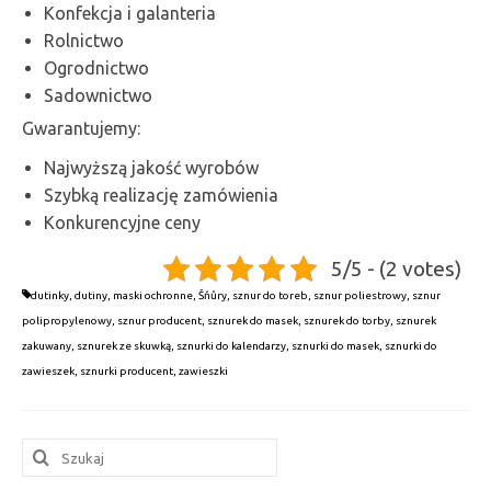
Konfekcja i galanteria
Zawieszki (pętelki)
Rolnictwo
Ogrodnictwo
Gumki ozdobne
Sadownictwo
Gumki do zapachów i gadżetów
Gwarantujemy:
Najwyższą jakość wyrobów
Gumki i sznurki nawinięte na szpulach
oraz cięte na wymiar
Szybką realizację zamówienia
Konkurencyjne ceny
Gumki do masek i sznurki do masek cięte
na wymiar
5/5 - (2 votes)
dutinky
,
dutiny
,
maski ochronne
,
Šňůry
,
sznur do toreb
,
sznur poliestrowy
,
sznur
Taśmy i tasiemki
polipropylenowy
,
sznur producent
,
sznurek do masek
,
sznurek do torby
,
sznurek
Gumki zakuwane
zakuwany
,
sznurek ze skuwką
,
sznurki do kalendarzy
,
sznurki do masek
,
sznurki do
zawieszek
,
sznurki producent
,
zawieszki
Zaczep
Gummibänder und Kordeln
Gummischnüre mit Splinten