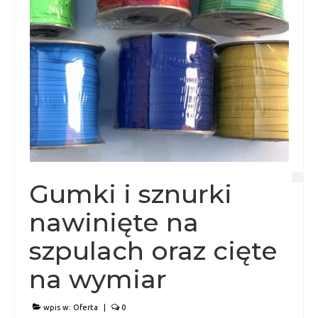
Gumki i sznurki
nawinięte na
szpulach oraz cięte
na wymiar
wpis w:
Oferta
|
0