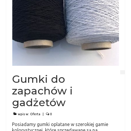
Gumki do
zapachów i
gadżetów
wpis w:
Oferta
|
0
Posiadamy gumki oplatane w szerokiej gamie
kolorystycznej, które sprzedawane są na