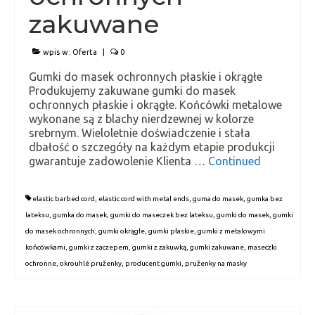
zakuwane
Zawieszki (pętelki)
Gumki ozdobne
wpis w:
Oferta
|
0
Gumki do masek ochronnych płaskie i okrągłe
Gumki do zapachów i gadżetów
Produkujemy zakuwane gumki do masek
ochronnych płaskie i okrągłe. Końcówki metalowe
Gumki i sznurki nawinięte na szpulach
wykonane są z blachy nierdzewnej w kolorze
oraz cięte na wymiar
srebrnym. Wieloletnie doświadczenie i stała
dbałość o szczegóły na każdym etapie produkcji
Gumki do masek i sznurki do masek cięte
gwarantuje zadowolenie Klienta …
Continued
na wymiar
Taśmy i tasiemki
elastic barbed cord
,
elastic cord with metal ends
,
guma do masek
,
gumka bez
lateksu
,
gumka do masek
,
gumki do maseczek bez lateksu
,
gumki do masek
,
gumki
Gumki zakuwane
do masek ochronnych
,
gumki okrągłe
,
gumki płaskie
,
gumki z metalowymi
końcówkami
,
gumki z zaczepem
,
gumki z zakuwką
,
gumki zakuwane
,
maseczki
Zaczep
ochronne
,
okrouhlé pruženky
,
producent gumki
,
pruženky na masky
Gummibänder und Kordeln
Gummischnüre mit Splinten