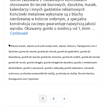
stosowane do teczek biurowych, daszków, masek,
kalendarzy i innych gadżetów reklamowych
Końcówki metalowe wykonane są z blachy
nierdzewnej w kolorze srebrnym, a specjalna
konstrukcja zaczepu gwarantuje najwyższą jakość
wyrobu. Okuwamy gumki o średnicy od 1,3mm …
Continued
Elastic braids
,
elastic cord with metal ends
,
elastic ribbons
,
Flachgummi mit 2
Splinten
,
guma do masek
,
gumka do masek
,
gumki do gadżetów
,
gumki do
kalendarzy
,
gumki do masek
,
gumki do notesów
,
gumki do ozdób
,
gumki do teczek
,
gumki do toreb
,
gumki okrągłe
,
gumki okrągłe do daszków
,
gumki z metalowymi
końcówkami
,
gumki z zaczepem
,
gumki z zakuwką
,
gumki zakuwane
,
maseczki
ochronne
,
pruženky na kancelářské složky
,
pruženky na složky
,
Round elastics
,
Rundgummi mit 2 Splinten
1
2
»