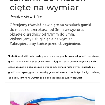
cięte na wymiar
Kontakt
wpis w:
Oferta
|
0
Polityka prywatności
Oferujemy również nawinięte na szpulach gumki
do masek o szerokości od 3mm wzwyż oraz
okrągłe o średnicy od 1,1mm do 5mm.
Wykonujemy usługi cięcia na wymiar.
Zabezpieczamy końce przed strzępieniem.
elastic cord with metal ends
,
guma do masek
,
gumka do masek
,
gumki bez lateksu
,
gumki do maseczek z lycry
,
gumki do masek
,
gumki lycra
,
gumki na wymiar
,
gumki
ozdobne
,
gumki skręcane
,
gumki w szpulach
,
gumki z metalowymi końcówkami
,
gumki z zaczepem
,
gumki z zakuwką
,
gumki zakuwane
,
okrouhlé pruženky
,
pruženky
na masky
,
sznurki na wymiar. gumki do gadżetów
,
sznurki w szpulach