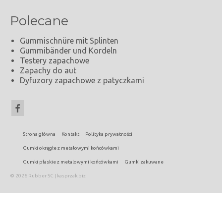
Polecane
Gummischnüre mit Splinten
Gummibänder und Kordeln
Testery zapachowe
Zapachy do aut
Dyfuzory zapachowe z patyczkami
Strona główna
Kontakt
Polityka prywatności
Gumki okrągłe z metalowymi końcówkami
Gumki płaskie z metalowymi końcówkami
Gumki zakuwane
© 2026 Rubber SC | kasprzak.biz