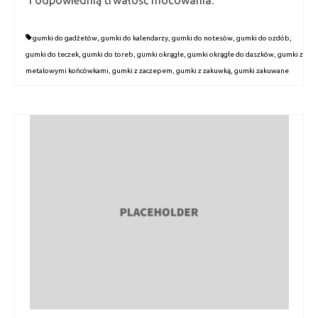
gumki do gadżetów
,
gumki do kalendarzy
,
gumki do notesów
,
gumki do ozdób
,
gumki do teczek
,
gumki do toreb
,
gumki okrągłe
,
gumki okrągłe do daszków
,
gumki z
metalowymi końcówkami
,
gumki z zaczepem
,
gumki z zakuwką
,
gumki zakuwane