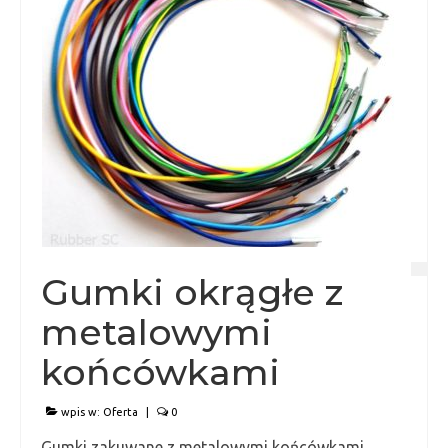
Gumki okrągłe z
metalowymi
końcówkami
wpis w:
Oferta
|
0
Gumki zakuwane z metalowymi końcówkami