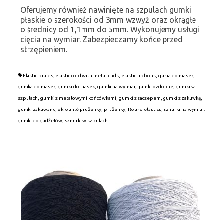
Oferujemy również nawinięte na szpulach gumki
płaskie o szerokości od 3mm wzwyż oraz okrągłe
o średnicy od 1,1mm do 5mm. Wykonujemy usługi
cięcia na wymiar. Zabezpieczamy końce przed
strzępieniem.
Elastic braids
,
elastic cord with metal ends
,
elastic ribbons
,
guma do masek
,
gumka do masek
,
gumki do masek
,
gumki na wymiar
,
gumki ozdobne
,
gumki w
szpulach
,
gumki z metalowymi końcówkami
,
gumki z zaczepem
,
gumki z zakuwką
,
gumki zakuwane
,
okrouhlé pruženky
,
pruženky
,
Round elastics
,
sznurki na wymiar.
gumki do gadżetów
,
sznurki w szpulach