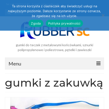
Tel. +48 74 851 61 55
E-mail: rubbersc@wp.pl
Ta strona korzysta z ciasteczek aby świadczyć usługi na
najwyższym poziomie. Dalsze korzystanie ze strony oznacza,
że zgadzasz się na ich użycie.
Zgoda
Polityka prywatności
gumki do teczek z metalowymi końcówkami, sznurki
polipropylenowe i poliestrowe, pętelki i zawieszki
Menu
Strona
gumki z zakuwką
główna
O firmie
O nas
Über uns