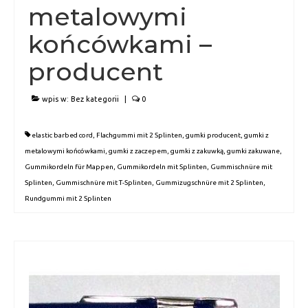
metalowymi
końcówkami –
producent
wpis w:
Bez kategorii
|
0
elastic barbed cord
,
Flachgummi mit 2 Splinten
,
gumki producent
,
gumki z
metalowymi końcówkami
,
gumki z zaczepem
,
gumki z zakuwką
,
gumki zakuwane
,
Gummikordeln für Mappen
,
Gummikordeln mit Splinten
,
Gummischnüre mit
Splinten
,
Gummischnüre mit T-Splinten
,
Gummizugschnüre mit 2 Splinten
,
Rundgummi mit 2 Splinten