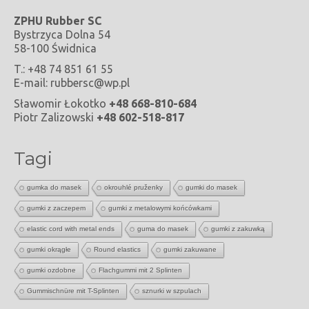
ZPHU Rubber SC
Bystrzyca Dolna 54
58-100 Świdnica
T.: +48 74 851 61 55
E-mail: rubbersc@wp.pl
Sławomir Łokotko
+48 668-810-684
Piotr Zalizowski
+48 602-518-817
Tagi
gumka do masek
okrouhlé pruženky
gumki do masek
gumki z zaczepem
gumki z metalowymi końcówkami
elastic cord with metal ends
guma do masek
gumki z zakuwką
gumki okrągłe
Round elastics
gumki zakuwane
gumki ozdobne
Flachgummi mit 2 Splinten
Gummischnüre mit T-Splinten
sznurki w szpulach