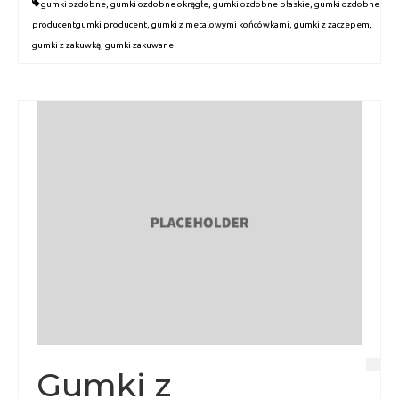
gumki ozdobne
,
gumki ozdobne okrągłe
,
gumki ozdobne płaskie
,
gumki ozdobne
producentgumki producent
,
gumki z metalowymi końcówkami
,
gumki z zaczepem
,
gumki z zakuwką
,
gumki zakuwane
Gumki z