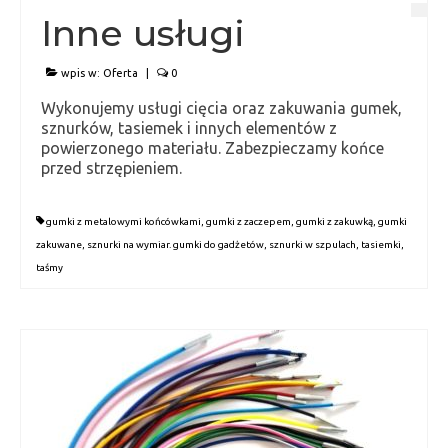
Inne usługi
wpis w:
Oferta
|
0
Wykonujemy usługi cięcia oraz zakuwania gumek,
sznurków, tasiemek i innych elementów z
powierzonego materiału. Zabezpieczamy końce
przed strzępieniem.
gumki z metalowymi końcówkami
,
gumki z zaczepem
,
gumki z zakuwką
,
gumki
zakuwane
,
sznurki na wymiar. gumki do gadżetów
,
sznurki w szpulach
,
tasiemki
,
taśmy