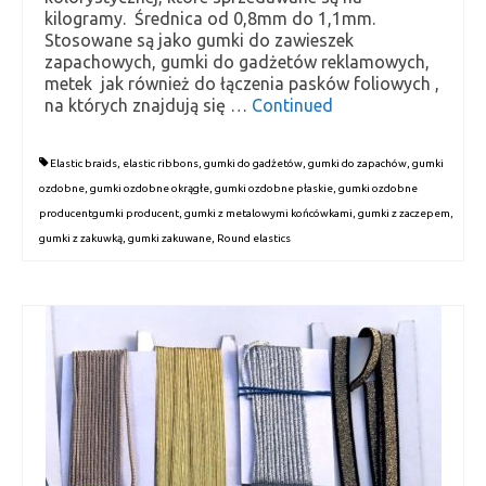
kilogramy. Średnica od 0,8mm do 1,1mm.
Stosowane są jako gumki do zawieszek
zapachowych, gumki do gadżetów reklamowych,
metek jak również do łączenia pasków foliowych ,
na których znajdują się …
Continued
Elastic braids
,
elastic ribbons
,
gumki do gadżetów
,
gumki do zapachów
,
gumki
ozdobne
,
gumki ozdobne okrągłe
,
gumki ozdobne płaskie
,
gumki ozdobne
producentgumki producent
,
gumki z metalowymi końcówkami
,
gumki z zaczepem
,
gumki z zakuwką
,
gumki zakuwane
,
Round elastics