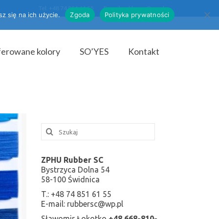
Tel. +48 74 851 61 55
E-mail: rubbersc@wp.pl
z się na ich użycie.
Zgoda
Polityka prywatności
erowane kolory
SO’YES
Kontakt
ZPHU Rubber SC
Bystrzyca Dolna 54
58-100 Świdnica
T.: +48 74 851 61 55
E-mail: rubbersc@wp.pl
Sławomir Łokotko
+48 668-810-