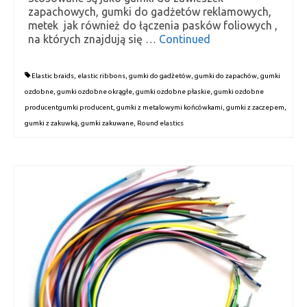
zapachowych, gumki do gadżetów reklamowych,
metek jak również do łączenia pasków foliowych ,
na których znajdują się …
Continued
Elastic braids
,
elastic ribbons
,
gumki do gadżetów
,
gumki do zapachów
,
gumki
ozdobne
,
gumki ozdobne okrągłe
,
gumki ozdobne płaskie
,
gumki ozdobne
producentgumki producent
,
gumki z metalowymi końcówkami
,
gumki z zaczepem
,
gumki z zakuwką
,
gumki zakuwane
,
Round elastics