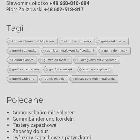
Sławomir Łokotko
+48 668-810-684
Piotr Zalizowski
+48 602-518-817
Tagi
Gummischnüre mit T-Splinten
okrouhlé pruženky
gumki zakuwane
gumki z zakuwką
gumki z metalowymi końcówkami
guma do masek
Round elastics
gumka do masek
Flachgummi mit 2 Splinten
gumki z zaczepem
gumki do masek
sznurki w szpulach
gumki ozdobne
gumki okrągłe
elastic cord with metal ends
Polecane
Gummischnüre mit Splinten
Gummibänder und Kordeln
Testery zapachowe
Zapachy do aut
Dyfuzory zapachowe z patyczkami