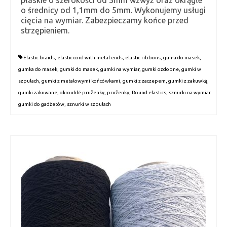
płaskie o szerokości od 3mm wzwyż oraz okrągłe
o średnicy od 1,1mm do 5mm. Wykonujemy usługi
Kontakt
cięcia na wymiar. Zabezpieczamy końce przed
strzępieniem.
Polityka prywatności
Elastic braids
,
elastic cord with metal ends
,
elastic ribbons
,
guma do masek
,
gumka do masek
,
gumki do masek
,
gumki na wymiar
,
gumki ozdobne
,
gumki w
szpulach
,
gumki z metalowymi końcówkami
,
gumki z zaczepem
,
gumki z zakuwką
,
gumki zakuwane
,
okrouhlé pruženky
,
pruženky
,
Round elastics
,
sznurki na wymiar.
gumki do gadżetów
,
sznurki w szpulach