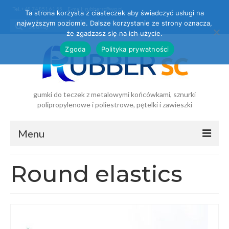
Tel. +48 74 851 61 55
E-mail: rubbersc@wp.pl
Ta strona korzysta z ciasteczek aby świadczyć usługi na
najwyższym poziomie. Dalsze korzystanie ze strony oznacza,
że zgadzasz się na ich użycie.
Zgoda
Polityka prywatności
gumki do teczek z metalowymi końcówkami, sznurki
polipropylenowe i poliestrowe, pętelki i zawieszki
Menu
Strona
Round elastics
główna
O firmie
O nas
Über uns