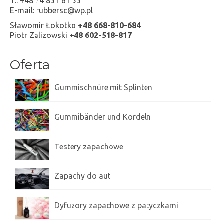
T.: +48 74 851 61 55
E-mail: rubbersc@wp.pl
Sławomir Łokotko
+48 668-810-684
Piotr Zalizowski
+48 602-518-817
Oferta
Gummischnüre mit Splinten
Gummibänder und Kordeln
Testery zapachowe
Zapachy do aut
Dyfuzory zapachowe z patyczkami