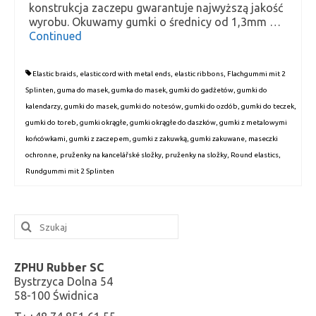
konstrukcja zaczepu gwarantuje najwyższą jakość
wyrobu. Okuwamy gumki o średnicy od 1,3mm …
Continued
Elastic braids
,
elastic cord with metal ends
,
elastic ribbons
,
Flachgummi mit 2
Splinten
,
guma do masek
,
gumka do masek
,
gumki do gadżetów
,
gumki do
kalendarzy
,
gumki do masek
,
gumki do notesów
,
gumki do ozdób
,
gumki do teczek
,
gumki do toreb
,
gumki okrągłe
,
gumki okrągłe do daszków
,
gumki z metalowymi
końcówkami
,
gumki z zaczepem
,
gumki z zakuwką
,
gumki zakuwane
,
maseczki
ochronne
,
pruženky na kancelářské složky
,
pruženky na složky
,
Round elastics
,
Rundgummi mit 2 Splinten
ZPHU Rubber SC
Bystrzyca Dolna 54
58-100 Świdnica